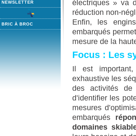
électriques » va
NEWSLETTER
réduction non-nég
Enfin, les engi
BRIC À BROC
embarqués permetta
mesure de la haute
Focus : Les s
Il est important
exhaustive les séq
des activités d
d'identifier les p
mesures d'optimis
embarqués
répo
domaines skiabl