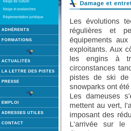
Neige de culture
Damage et entret
Neige et avalanches
Réglementation juridique
Les évolutions t
régulières et p
ADHÉRENTS
équipements aux 
FORMATIONS
exploitants. Aux 
les engins à tr
ACTUALITÉS
circonstances tan
LA LETTRE DES PISTES
pistes de ski de
PRESSE
snowparks ont été 
Les dameuses s'é
EMPLOI
mettent au vert, l
ADRESSES UTILES
imposant des rédu
L'arrivée sur l
CONTACT