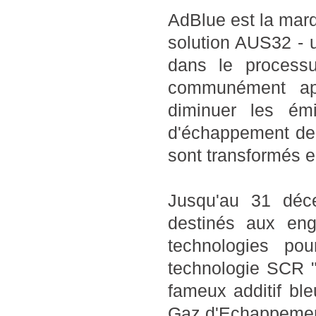
AdBlue est la marq
solution AUS32 - 
dans le processu
communément app
diminuer les ém
d'échappement de 
sont transformés en
Jusqu'au 31 déc
destinés aux en
technologies pou
technologie SCR "R
fameux additif bl
Gaz d'Echappement"